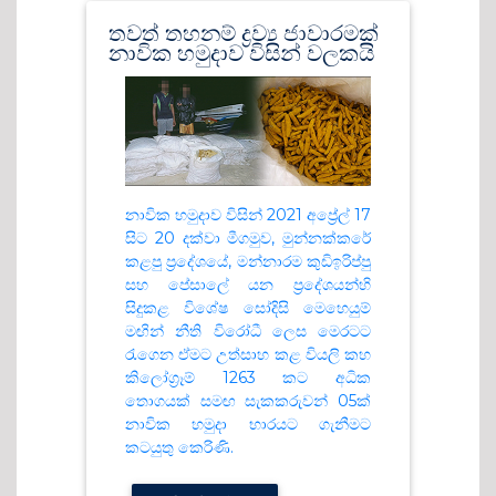
තවත් තහනම් ද්‍රව්‍ය ජාවාරමක්
නාවික හමුදාව විසින් වලකයි
නාවික හමුදාව විසින් 2021 අප්‍රේල් 17
සිට 20 දක්වා මීගමුව, මුන්නක්කරේ
කළපු ප්‍රදේශයේ, මන්නාරම කුඩිඉරිප්පු
සහ පේසාලේ යන ප්‍රදේශයන්හි
සිදුකළ විශේෂ සෝදිසි මෙහෙයුම්
මඟින් නීති විරෝධී ලෙස මෙරටට
රැගෙන ඒමට උත්සාහ කළ වියලි කහ
කිලෝග්‍රෑම් 1263 කට අධික
තොගයක් සමඟ සැකකරුවන් 05ක්
නාවික හමුදා භාරයට ගැනීමට
කටයුතු කෙරිණි.