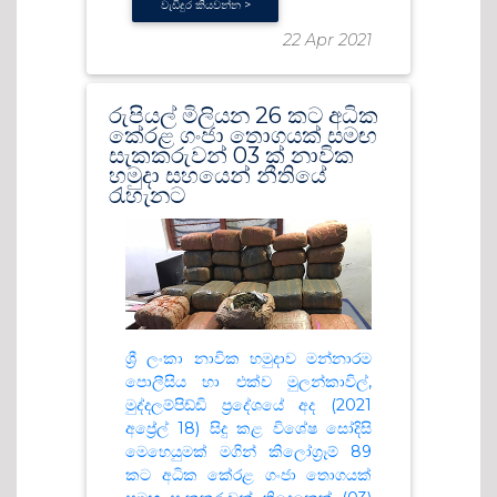
වැඩිදුර කියවන්න >
22 Apr 2021
රුපියල් මිලියන 26 කට අධික
කේරළ ගංජා තොගයක් සමඟ
සැකකරුවන් 03 ක් නාවික
හමුදා සහයෙන් නීතියේ
රැහැනට
ශ්‍රී ලංකා නාවික හමුදාව මන්නාරම
පොලීසිය හා එක්ව මුලන්කාවිල්,
මුද්දලම්පිඩ්ඩි ප්‍රදේශයේ අද (2021
අප්‍රේල් 18) සිදු කළ විශේෂ ‍සෝදිසි
මෙහෙයුමක් මගින් කිලෝග්‍රෑම් 89
කට අධික කේරළ ගංජා තොගයක්