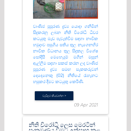
වාණිජ පුපුරණ ද්‍රව්‍ය යොදා ගනිමින්
සිදුකරනු ලබන නීති විරෝධී ධීවර
කටයුතු මැඩ පැවැත්වීම සඳහා නාවික
හමුදාව පසුගිය සතිය තුල නැගෙනහිර
නාවික විධානය තුල සිදුකල විශේෂ
සෝදිසි මෙහෙයුම් මගින් මසුන්
ඇල්ලීම සඳහා සකස් කරන ලද වාණිජ
පුපුරණ ද්‍රව්‍ය සමඟ සැකකරුවන්
දෙදෙනෙකු (02) නීතියේ රැහැනට
හසුකර දීමට කටයුතු කෙරිණි.
වැඩිදුර කියවන්න >
09 Apr 2021
නීති විරෝධී ලෙස මෙරටින්
සංක්‍රමණය වීමට උත්සාහ කළ