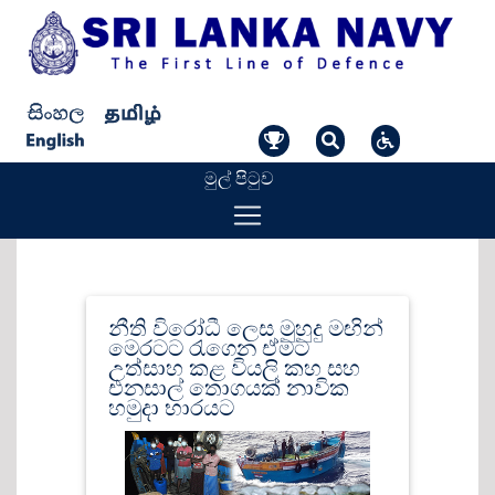
මුල් පිටුව
නීති විරෝධී ලෙස මුහුදු මඟින්
මෙරටට රැගෙන ඒමට
උත්සාහ කළ වියලි කහ සහ
එනසාල් තොගයක් නාවික
හමුදා භාරයට