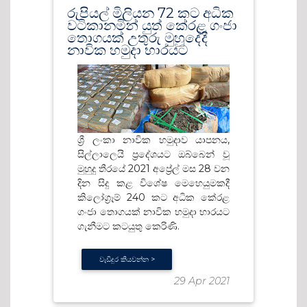
රුපියල් මිලියන 72 කට අධික
වටිකානමින් යුත් කේරළ ගංජා
තොගයක් උතුරු මුහුදේදී
නාවික හමුදා භාරයට
ශ්‍රී ලංකා නාවික හමුදාව යාපනය,
සිල්ලාලෙයි ප්‍රදේශයට ඔබ්බෙන් වූ
මුහුදු තීරයේ 2021 අප්‍රේල් මස 28 වන
දින සිදු කළ විශේෂ මෙහෙයුමකදී
කිලෝග්‍රෑම් 240 කට අධික කේරළ
ගංජා තොගයක් නාවික හමුදා භාරයට
ගැනීමට කටයුතු කෙරිණි.
වැඩිදුර කියවන්න >
29 Apr 2021