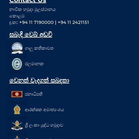
Contact Us
නාවික හමුදා මූලස්ථානය
කොළඹ
දු.ක:: +94 11 7190000 | +94 11 2421151
සබැඳි වෙබ් අඩවි
ගාලු කතිකාවත
ජලමානක
වෙනත් වැදගත් සබදතා
ජනාධිපති
ආරක්ෂක අමාත්‍යංශය
ශ්‍රී ලංකා යුද්ධ හමුදාව