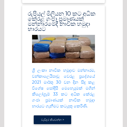
රුපියල් මිලියන 10 කට අධික
කේරළ ගංජා ප්‍රමාණයක්
මන්නාරමේදී නාවික හමුදා
භාරයට
ශ්‍රී ලංකා නාවික හමුදාව මන්නාරම,
වන්කාලෙයිපාඩු වෙරළ ප්‍රදේශයේ
2021 මාර්තු 30 වන දින සිදු කළ
විශේෂ ‍සෝදිසි මෙහෙයුමක් මගින්
කිලෝග්‍රෑම් 33 කට අධික කේරළ
ගංජා ප්‍රමාණයක් නාවික හමුදා
භාරයට ගැනීමට කටයුතු කෙරිණි.
වැඩිදුර කියවන්න >