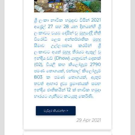
ශ්‍රී ලංකා නාවික හමුදාව විසින් 2021
අප්‍රේල් 27 සහ 28 යන දිනයන්හි ශ්‍රී
ලංකාවට වයඹ දෙසින් වූ මුහුදේදී නීති
විරෝධී ලෙස අන්තර්ජාතික මුහුදු
සීමාව උල්ලංඝනය කරමින් ශ්‍රී
ලංකාවට අයත් මුහුදු තීරයට ඇතුල් වූ
ඉන්දීය ඩව් (Dhow) යාත්‍රාවන් දෙකක්
(02), වියලි කහ කිලෝග්‍රෑම් 2790
පමණ තොගයක්, එන්සාල් කිලෝග්‍රෑම්
803 ක පමණ තොගයක්, ඇතුළු
තවත් ආහාර ද්‍රව්‍ය ප්‍රමාණයක් සමඟ
ඉන්දීය ජාතිකයින් 12 ක් නාවික හමුදා
භාරයට ගැනීමට කටයුතු කෙරිණි.
වැඩිදුර කියවන්න >
29 Apr 2021