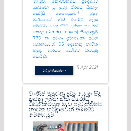
මීගමුව, කොච්චිකඩේ ප්‍රදේශයට
ඔබ්බෙන් වූ මුහුදු තීරයේ සිදුකළ
සෝදිසි මෙහෙයුමකදී මුහුදු
මාර්ගයෙන් නීති විරෝධී ලෙස
මෙරටට ගෙන ඒමට උත්සහ කළ බීඩි
කොළ (Kendu Leaves) කිලෝග්‍රෑම්
770 ක පමණ ප්‍රමාණයක් සමඟ
සැකකරුවන් 06 දෙනෙකු නාවික
හමුදා භාරයට ගැනීමට කටයුතු
කෙරිණි.
11 Apr 2021
වැඩිදුර කියවන්න >
වාණිජ පුපුරණ ද්‍රව්‍ය යොදා සිදු
කරනු ලබන නීති විරෝධී
ධිවර කටයුතු මැඩ පැවැත්වීමට
නාවික හමු‍දාවෙන් අඛණ්ඩ
මෙහෙයුම්