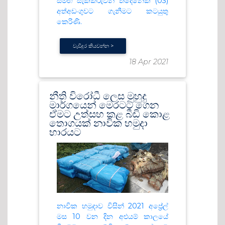
සමඟ සැකකරුවන් තිදෙනෙක් (03)
අත්අඩංගුවට ගැනීමට කටයුතු
කෙරිණි.
වැඩිදුර කියවන්න >
18 Apr 2021
නීති විරෝධී ලෙස මුහුදු
මාර්ගයෙන් මෙරටට ගෙන
ඒමට උත්සහ කළ බීඩි කොළ
තොගයක් නාවික හමුදා
භාරයට
නාවික හමුදාව විසින් 2021 අප්‍රේල්
මස 10 වන දින අළුයම් කාලයේ