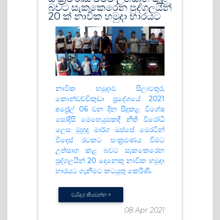
බවට සැකකෙරෙන පුද්ගලයින්
20 ක් නාවික හමුදා භාරයට
නාවික හමුදාව සිලාවතුර,
කොන්ඩච්චිකුඩා ප්‍රදේශයේ 2021
අප්‍රේල් 06 වන දින සිදුකළ විශේෂ
සෝදිසි මෙහෙයුමකදී නීති විරෝධී
ලෙස මුහුදු මාර්ග ඔස්සේ මෙරටින්
විදෙස් රටකට සංක්‍රමණය වීමට
උත්සාහ කළ බවට සැකකෙරෙන
පුද්ගලයින් 20 දෙනෙකු නාවික හමුදා
භාරයට ගැනීමට කටයුතු කෙරිණි.
වැඩිදුර කියවන්න >
08 Apr 2021