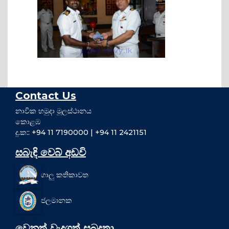
Contact Us
නාවික හමුදා මූලස්ථානය
කොළඹ
දු.ක:: +94 11 7190000 | +94 11 2421151
සබැඳි වෙබ් අඩවි
ගාලු කතිකාවත
ජලමානක
වෙනත් වැදගත් සබදතා