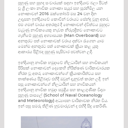
පුහුණු සහ සුහද සංචාරයක් සදහා ඉන්දියාව බලා පිටත්
වූ ශ්‍රී ලංකා නාවික නෞකා සයුර සහ සුරනිමිල යන
නෞකාවන් 2016 ඔක්තෝබර් මස 24 වන දින
උදෑසන ඉන්දියාවේ කොචින් වරායට සේන්දු වුනු අතර,
එම ගමන් වාරය අතරතුර දී නෞකාවන් ද්විත්වය මුහුදට
වැටුණු නාවිකයෙකු නැවත නිරුපද්‍රිතව නෞකාවට
ගැනීමේ පුහුණු අභ්‍යාසයක (Man Overboard) සහ
අනතුරට පත් නෞකාවක් වරාය දක්වා රැගෙන යාම
මෙන්ම අනතුරට පත් නෞකාවක් ක්‍රියා කළ යුතු
ආකාරය පිළිබද පුහුණු සැසිවාර පවත්වන ලදී.
ඉන්දියානු නාවික හමුදාවේ නිලධාරීන් සහ නාවිකයන්
පිරිසක් නෞකාවන් දෙකෙහි නිරීක්ෂණ චාරිකාවාරයක
නිරත වූ අතර, නෞකාවන්ගේ ක්‍රියාකාරීත්වය සහ
තාක්ෂණය පිළිබදව එහිදී ඔවුන් දැනුවත් කරන ලදී. ඉන්
පසු නෞකාවන්ගේ නිලධාරීන් සහ නාවිකයන්
ඉන්දියානු නාවික හමුදා සමුද්‍රීය සහ කාළගුණික විද්‍යා
පුහුණු පාසලේ (School of Naval Oceanology
and Meteorology) අධ්‍යාපන චාරිකාවක නිරත විය.
ඉන් පසු සමරු තිලිණ හුවමාරුවන් ද එහිදී සිදු කෙරිණි.