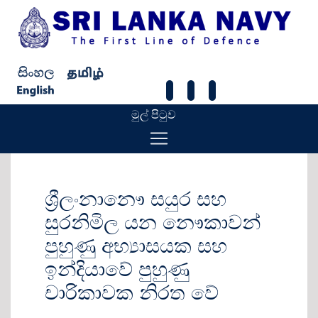
මුල් පිටුව
ශ්‍රීලංනානෞ සයුර සහ
සුරනිමිල යන නෞකාවන්
පුහුණු අභ්‍යාසයක සහ
ඉන්දියාවේ පුහුණු
චාරිකාවක නිරත වේ